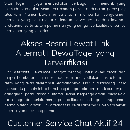
Situs Togel ini juga menyediakan berbagai fitur menarik yang
memudahkan dalam setiap permainan para user di dalam game play
situs kami. Namun bukan hanya situs ini memberikan pengalaman
bermain yang seru menarik dengan server terbaik dan layanan
profesional serta sisitem permainan yang sangat berkualitas di semua
permainan yang tersedia.
Akses Resmi Lewat Link
Alternatif DewaTogel yang
Terverifikasi
Link Alternatif DewaTogel
sangat penting untuk akses cepat dan
tanpa hambatan. Itulah kenapa kami menyediakan link alternatif
resmi yang telah diverifikasi keamanannya. Link ini dirancang untuk
membantu pemain tetap terhubung dengan platform meskipun terjadi
gangguan pada domain utama. Kami berpengalaman mengelola
trafik tinggi dan selalu menjaga stabilitas koneksi agar pengalaman
bermain tetap lancar. Link alternatif ini selalu diperbarui oleh tim teknis
internal yang berpengalaman.
Customer Service Chat Aktif 24