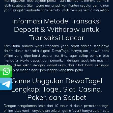
meningkatkan kepercayaan pemain dan membantu mereka bermain
lebih strategis. Sitem Zona menghadirkan Konten seputar permainan
yang sangat membantu para pemula untuk memulai bermain di setiap
Informasi Metode Transaksi
Deposit & Withdraw untuk
Transaksi Lancar
Kami tahu bahwa waktu transaksi yang cepat adalah segalanya
dalam dunia transaksi digital. DewaTogel menyajikan jadwal bank
offline yang diperbarui secara real-time, agar setiap pemain bisa
mengatur waktu deposit dan penarikan dengan tepat. Informasi ini
selalu disesuaikan dengan jadwal resmi dari pihak bank, sehingga
Anda bisa menghindari penundaan yang tidak perlu.
Game Unggulan DewaTogel
Lengkap: Togel, Slot, Casino,
Poker, dan Sbobet
Dengan pengalaman lebih dari 10 tahun di dunia permainan togel
online, situs kami menyediakan seluruh game favorit hanya dalam satu