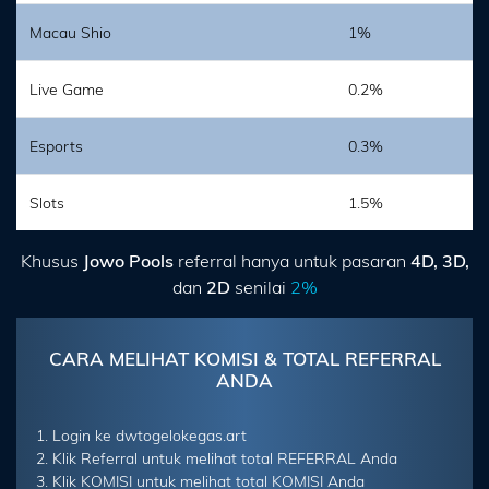
Macau Shio
1%
Live Game
0.2%
Esports
0.3%
Slots
1.5%
Khusus
Jowo Pools
referral hanya untuk pasaran
4D, 3D,
dan
2D
senilai
2%
CARA MELIHAT KOMISI & TOTAL REFERRAL
ANDA
Login ke dwtogelokegas.art
Klik Referral untuk melihat total REFERRAL Anda
Klik KOMISI untuk melihat total KOMISI Anda