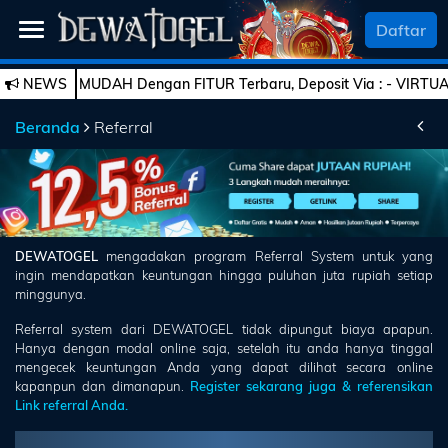
SELAMAT DATANG
Daftar
N MUDAH Dengan FITUR Terbaru, Deposit Via : - VIRTUAL ACCOUNT 
NEWS
Beranda
Beranda
Referral
Daftar
Togel
Live
Casino
DEWATOGEL
mengadakan program Referral System untuk yang
ingin mendapatkan keuntungan hingga puluhan juta rupiah setiap
Slot
minggunya.
Games
Referral system dari DEWATOGEL tidak dipungut biaya apapun.
Hanya dengan modal online saja, setelah itu anda hanya tinggal
Esports
PROMO
mengecek keuntungan Anda yang dapat dilihat secara online
kapanpun dan dimanapun.
Register sekarang juga & referensikan
Bola
Link referral Anda.