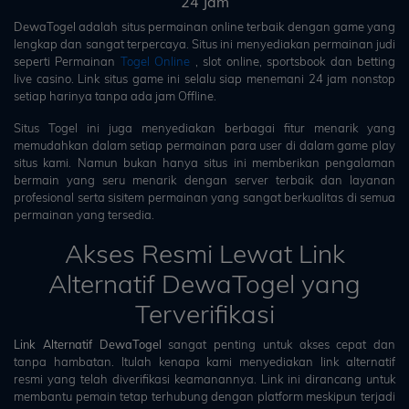
24 Jam
DewaTogel
adalah situs permainan online terbaik dengan game yang
lengkap dan sangat terpercaya. Situs ini menyediakan permainan judi
seperti Permainan
Togel Online
, slot online, sportsbook dan betting
live casino. Link situs game ini selalu siap menemani 24 jam nonstop
setiap harinya tanpa ada jam Offline.
Situs Togel ini juga menyediakan berbagai fitur menarik yang
memudahkan dalam setiap permainan para user di dalam game play
situs kami. Namun bukan hanya situs ini memberikan pengalaman
bermain yang seru menarik dengan server terbaik dan layanan
profesional serta sisitem permainan yang sangat berkualitas di semua
permainan yang tersedia.
Akses Resmi Lewat Link
Alternatif DewaTogel yang
Terverifikasi
Link Alternatif DewaTogel
sangat penting untuk akses cepat dan
tanpa hambatan. Itulah kenapa kami menyediakan link alternatif
resmi yang telah diverifikasi keamanannya. Link ini dirancang untuk
membantu pemain tetap terhubung dengan platform meskipun terjadi