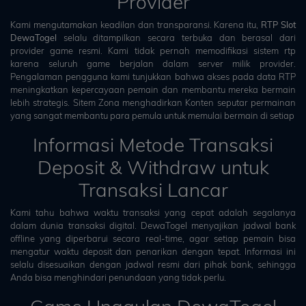
Provider
Kami mengutamakan keadilan dan transparansi. Karena itu,
RTP Slot
DewaTogel
selalu ditampilkan secara terbuka dan berasal dari
provider game resmi. Kami tidak pernah memodifikasi sistem rtp
karena seluruh game berjalan dalam server milik provider.
Pengalaman pengguna kami tunjukkan bahwa akses pada data RTP
meningkatkan kepercayaan pemain dan membantu mereka bermain
lebih strategis. Sitem Zona menghadirkan Konten seputar permainan
yang sangat membantu para pemula untuk memulai bermain di setiap
Informasi Metode Transaksi
Deposit & Withdraw untuk
Transaksi Lancar
Kami tahu bahwa waktu transaksi yang cepat adalah segalanya
dalam dunia transaksi digital. DewaTogel menyajikan jadwal bank
offline yang diperbarui secara real-time, agar setiap pemain bisa
mengatur waktu deposit dan penarikan dengan tepat. Informasi ini
selalu disesuaikan dengan jadwal resmi dari pihak bank, sehingga
Anda bisa menghindari penundaan yang tidak perlu.