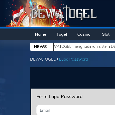
Home
Togel
Casino
Slot
NEWS
DEWATOGEL menghadirkan sistem DEPOSIT YANG
DEWATOGEL ⏵
Lupa Password
Form Lupa Password