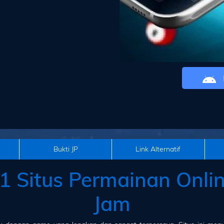
Bukti JP
Link Alternatif
1 Situs Permainan Onli
Jam