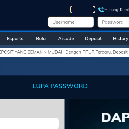
Hubungi Kami
Esports
Bola
Arcade
Deposit
History
 SEMAKIN MUDAH Dengan FITUR Terbaru, Deposit Via : - VIRTUAL
LUPA PASSWORD