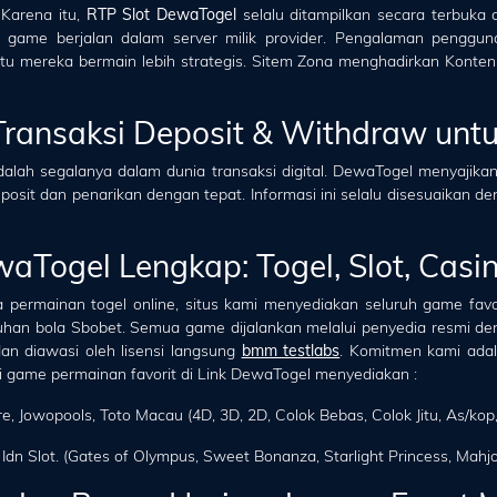
Karena itu,
RTP Slot DewaTogel
selalu ditampilkan secara terbuka 
uh game berjalan dalam server milik provider. Pengalaman pengg
 mereka bermain lebih strategis. Sitem Zona menghadirkan Konte
Transaksi Deposit & Withdraw untu
lah segalanya dalam dunia transaksi digital. DewaTogel menyajikan j
osit dan penarikan dengan tepat. Informasi ini selalu disesuaikan d
ogel Lengkap: Togel, Slot, Casin
 permainan togel online, situs kami menyediakan seluruh game fav
 taruhan bola Sbobet. Semua game dijalankan melalui penyedia resmi d
n diawasi oleh lisensi langsung
bmm testlabs
. Komitmen kami ada
agai game permainan favorit di Link DewaTogel menyediakan :
 Jowopools, Toto Macau (4D, 3D, 2D, Colok Bebas, Colok Jitu, As/kop,
Idn Slot. (Gates of Olympus, Sweet Bonanza, Starlight Princess, Mahj